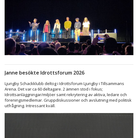
Janne besökte Idrottsforum 2026
Ljungby Schackklubb deltog i Idrottsforum Ljungby i Tillsammans
Arena. Det var ca 60 deltagare. 2 ämnen stod i fokus;
Idrottsanläggningar/miljöer samt rekrytering av aktiva, ledare och
föreningsmedlemar. Gruppdiskussioner och avslutning med politisk
utfrågning. Intressant kväll.