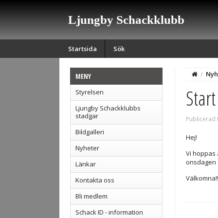
Ljungby Schackklubb
Startsida
Sök
/
Nyh
MENY
Star
Styrelsen
Ljungby Schackklubbs
stadgar
Publicerad 
Bildgalleri
Hej!
Nyheter
Vi hoppas 
onsdagen d
Länkar
Välkomna!!
Kontakta oss
Bli medlem
Schack ID - information