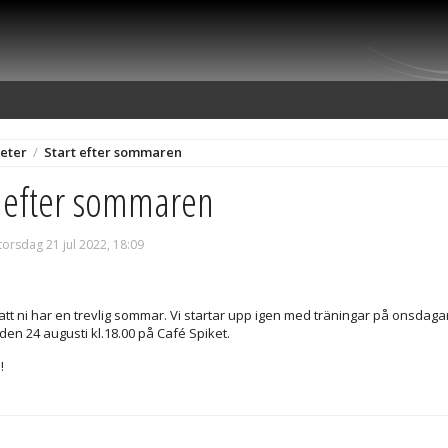
eter
/
Start efter sommaren
t efter sommaren
torsdag 21 jul 2022, 18:09
att ni har en trevlig sommar. Vi startar upp igen med träningar på onsdaga
en 24 augusti kl.18.00 på Café Spiket.
!